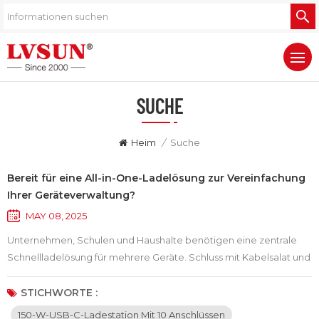
SUCHE
Heim
/
Suche
Bereit für eine All-in-One-Ladelösung zur Vereinfachung
Ihrer Geräteverwaltung?
MAY 08, 2025
Unternehmen, Schulen und Haushalte benötigen eine zentrale
Schnellladelösung für mehrere Geräte. Schluss mit Kabelsalat und
langsamem Laden – Die 150-W-USB-C-Ladestation mit 10
Anschlüssen ist Ihr idealer Partner für effizientes, sicheres und
STICHWORTE :
bequemes Einschalten von Geräten. Umfassende Kompatibilität
150-W-USB-C-Ladestation Mit 10 Anschlüssen