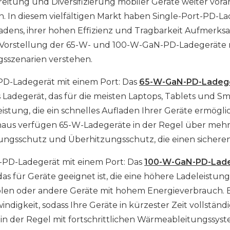
reitung und Diversifizierung mobiler Geräte weiter vora
. In diesem vielfältigen Markt haben Single-Port-PD-La
adens, ihrer hohen Effizienz und Tragbarkeit Aufmerksam
 Vorstellung der 65-W- und 100-W-GaN-PD-Ladegeräte m
szenarien verstehen.
D-Ladegerät mit einem Port: Das
65-W-GaN-PD-Ladege
s Ladegerät, das für die meisten Laptops, Tablets und Sm
stung, die ein schnelles Aufladen Ihrer Geräte ermöglicht
naus verfügen 65-W-Ladegeräte in der Regel über meh
ngsschutz und Überhitzungsschutz, die einen sicheren
PD-Ladegerät mit einem Port: Das
100-W-GaN-PD-Lade
das für Geräte geeignet ist, die eine höhere Ladeleistung
len oder andere Geräte mit hohem Energieverbrauch. E
ndigkeit, sodass Ihre Geräte in kürzester Zeit vollstän
in der Regel mit fortschrittlichen Wärmeableitungssyste