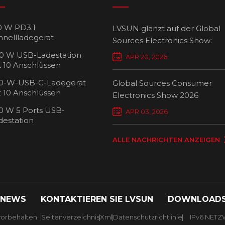
0 W PD3.1
LVSUN glänzt auf der Global
hnellladegerät
Sources Electronics Show:
Mehrfach-Ladegeräte setzen
0 W USB-Ladestation
APR 20, 2026
Maßstäbe für intelligentes L
t 10 Anschlüssen
0-W-USB-C-Ladegerät
Global Sources Consumer
t 10 Anschlüssen
Electronics Show 2026
0 W 5 Ports USB-
USB-C-Ladew
APR 03, 2026
destation
Ansch
ALLE NACHRICHTEN ANZEIGEN
 NEWS
KONTAKTIEREN SIE LVSUN
DOWNLOAD
orbehalten. |
Seitenverzeichnis
|
Xml
|
Datenschutzrichtlinie
|
IPv6 NET