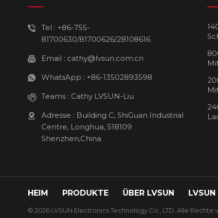
14
Tel :
+86-755-
Sc
81700630/81700626/28108616
80
Email :
cathy@lvsun.com.cn
Mi
WhatsApp :
+86-13502893598
20
Mi
Teams :
Cathy LVSUN-Liu
24
Adresse : Building C, ShiGuan Industrial
La
Centre, Longhua, 518109
Shenzhen,China
HEIM
PRODUKTE
ÜBER LVSUN
LVSUN
© 2026 LVSUN Electronics Technology Co., LTD. Alle Rechte v