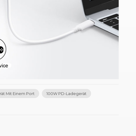
t Mit Einem Port
100W PD-Ladegerät