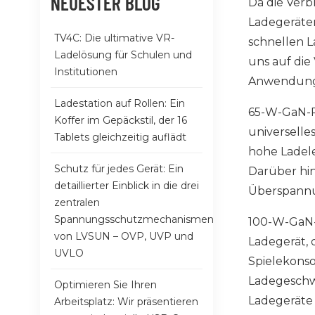
NEUESTER BLOG
Da die Verb
Ladegeräten
TV4C: Die ultimative VR-
schnellen L
Ladelösung für Schulen und
uns auf die
Institutionen
Anwendungs
Ladestation auf Rollen: Ein
65-W-GaN-P
Koffer im Gepäckstil, der 16
universelle
Tablets gleichzeitig auflädt
hohe Ladelei
Schutz für jedes Gerät: Ein
Darüber hi
detaillierter Einblick in die drei
Überspannu
zentralen
Spannungsschutzmechanismen
100-W-GaN-
von LVSUN – OVP, UVP und
Ladegerät, 
UVLO
Spielekonso
Ladegeschwi
Optimieren Sie Ihren
Ladegeräte 
Arbeitsplatz: Wir präsentieren