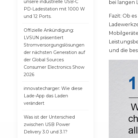
unsere industrielle USB-C
bei langen 
PD-Ladestation mit 1000 W
Fazit: Ob e
und 12 Ports.
Ladewerkzeu
Offizielle Ankündigung:
Mobilgeräte
LVSUN präsentiert
Leistungsbe
Stromversorgungslösungen
und die bes
der nächsten Generation auf
der Global Sources
Consumer Electronics Show
2026
innovatecharger: Wie diese
Lade-App das Laden
verändert
Was ist der Unterschied
zwischen USB Power
Delivery 3.0 und 3.1?