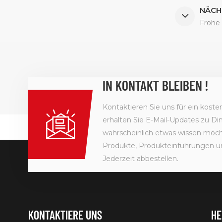
NÄCH
Frohe 
IN KONTAKT BLEIBEN !
Kontaktieren Sie uns für ein kost
erhalten Sie E-Mail-Updates zu Din
wahrscheinlich etwas wissen möcht
Produkte, Produkteinführungen u
Jederzeit abbestellen.
KONTAKTIERE UNS
HE