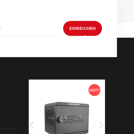
EINREICHEN
HOT!
HOT!
 neue
aden