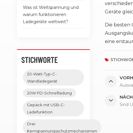
verschieden
Was ist Weltspannung und
Geräte gle
warum funktionieren
Ladegeräte weltweit?
Die besten 
Ausgangskapa
eine erstau
STICHWORTE
STICHWOR
20-Watt-Typ-C-
VORH
Wandladegerät
Auswa
20W PD-Schnellladung
NÄCH
Sind 
Gepäck mit USB-C-
Ladefunktion
Drei
Kernspannungsschutzmechanismen