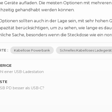
e Geräte aufladen. Die meisten Optionen mit mehreren P
ichzeitig gehandhabt werden können.
Optionen sollten auch in der Lage sein, mit sehr hohen
zität berücksichtigen, um zu sehen, wie lange es dauert,
nliche Sache, besonders wenn die Steckdose wie ein n
TE :
Kabellose Powerbank
Schnelles Kabelloses Ladegerät
ERIGE
hl einer USB-Ladestation
STE
USB PD besser als USB-C?