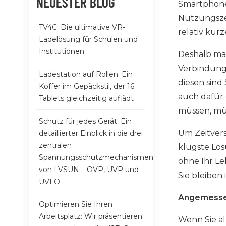
NEUESTER BLOG
Smartphone.
Nutzungszei
TV4C: Die ultimative VR-
relativ kur
Ladelösung für Schulen und
Institutionen
Deshalb mac
Verbindung
Ladestation auf Rollen: Ein
diesen sind
Koffer im Gepäckstil, der 16
auch dafür
Tablets gleichzeitig auflädt
müssen, müs
Schutz für jedes Gerät: Ein
Um Zeitver
detaillierter Einblick in die drei
zentralen
klügste Lös
Spannungsschutzmechanismen
ohne Ihr Le
von LVSUN – OVP, UVP und
Sie bleiben
UVLO
Angemesse
Optimieren Sie Ihren
Arbeitsplatz: Wir präsentieren
Wenn Sie al