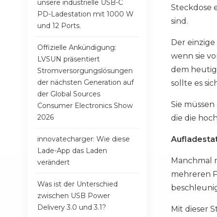
unsere industrielle USB-C
Steckdose ei
PD-Ladestation mit 1000 W
sind.
und 12 Ports.
Der einzige
Offizielle Ankündigung:
wenn sie vo
LVSUN präsentiert
dem heutige
Stromversorgungslösungen
der nächsten Generation auf
sollte es si
der Global Sources
Sie müssen
Consumer Electronics Show
2026
die die hoc
innovatecharger: Wie diese
Aufladesta
Lade-App das Laden
Manchmal m
verändert
mehreren Po
Was ist der Unterschied
beschleunig
zwischen USB Power
Delivery 3.0 und 3.1?
Mit dieser 