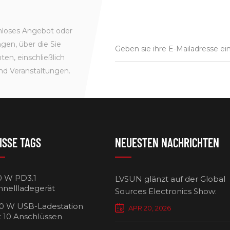
enloses Angebot oder
gen, über die Sie
en, einschließlich
nd Veranstaltungen.
ISSE TAGS
NEUESTEN NACHRICHTEN
0 W PD3.1
LVSUN glänzt auf der Global
hnellladegerät
Sources Electronics Show:
Mehrfach-Ladegeräte setzen
0 W USB-Ladestation
APR 20, 2026
Maßstäbe für intelligentes L
t 10 Anschlüssen