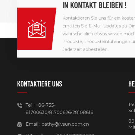
IN KONTAKT BLEIBEN !
Kontaktieren Sie uns für ein kost
erhalten Sie E-Mail-Updates zu Din
wahrscheinlich etwas wissen möcht
Produkte, Produkteinführungen u
Jederzeit abbestellen.
KONTAKTIERE UNS
HE
14
Tel :
+86-755-
Sc
81700630/81700626/28108616
80
Email :
cathy@lvsun.com.cn
Mi